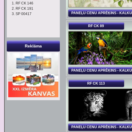
RF CK 146
RF CK 191
PANEĻU CENU APRĒĶINS - KALK
SP 00417
RF CK 89
Reklāma
PANEĻU CENU APRĒĶINS - KALK
RF CK 113
PANEĻU CENU APRĒĶINS - KALK