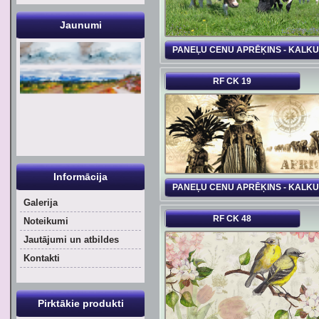
Jaunumi
PANEĻU CENU APRĒĶINS - KALK
RF CK 19
Informācija
PANEĻU CENU APRĒĶINS - KALK
Galerija
RF CK 48
Noteikumi
Jautājumi un atbildes
Kontakti
Pirktākie produkti