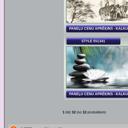
PANEĻU CENU APRĒĶINS - KALK
STYLE 551341
PANEĻU CENU APRĒĶINS - KALK
1
līdz
32
(no
32
produktiem)