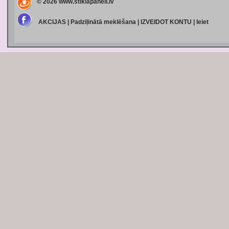
© 2026
www.stiklapaneli.lv
AKCIJAS
|
Padziļinātā meklēšana
|
IZVEIDOT KONTU
|
Ieiet