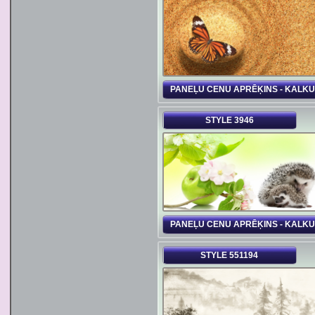
PANEĻU CENU APRĒĶINS - KALK
STYLE 3946
PANEĻU CENU APRĒĶINS - KALK
STYLE 551194