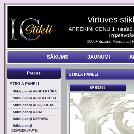
Virtuves stik
APRĒĶINI CENU 1 minūtē. 
izgatavoš
1000+ dizaini. Mērīšana | 
SĀKUMS
JAUNUMI
A
Preces
STIKLA PANEĻI
STIKLA PANEĻI
SP 00295
Stikla paneļi ARHITEKTŪRA
Stikla paneļi ABSTRAKCIJA
Stikla paneļi AUGĻI/OGAS
Stikla paneļi DABA
Stikla paneļi DZĒRIENI
Stikla paneļi
DZĪVNIEKI/PUTNI