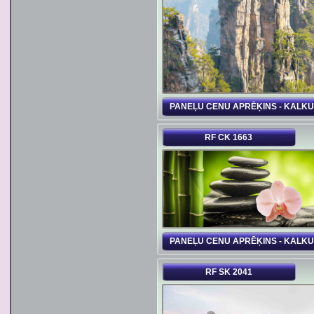
PANEĻU CENU APRĒĶINS - KALK
RF CK 1663
PANEĻU CENU APRĒĶINS - KALK
RF SK 2041