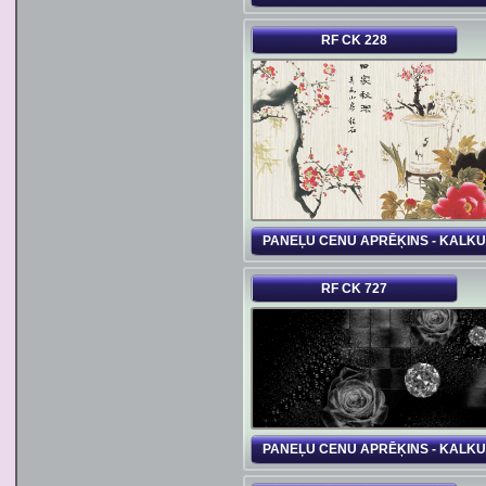
RF CK 228
PANEĻU CENU APRĒĶINS - KALK
RF CK 727
PANEĻU CENU APRĒĶINS - KALK