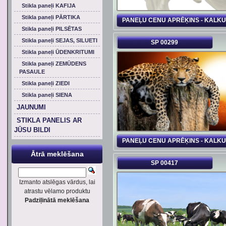
Stikla paneļi KAFIJA
Stikla paneļi PĀRTIKA
PANEĻU CENU APRĒĶINS - KALK
Stikla paneļi PILSĒTAS
Stikla paneļi SEJAS, SILUETI
SP 00299
Stikla paneļi ŪDENKRITUMI
Stikla paneļi ZEMŪDENS
PASAULE
Stikla paneļi ZIEDI
Stikla paneļi SIENA
JAUNUMI
STIKLA PANELIS AR
JŪSU BILDI
PANEĻU CENU APRĒĶINS - KALK
Ātrā meklēšana
SP 00417
Izmanto atslēgas vārdus, lai
atrastu vēlamo produktu
Padziļinātā meklēšana