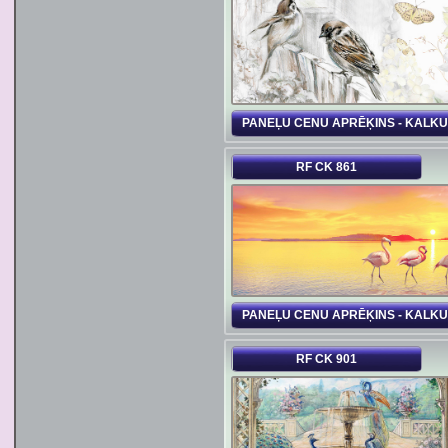
PANEĻU CENU APRĒĶINS - KALK
RF CK 861
PANEĻU CENU APRĒĶINS - KALK
RF CK 901