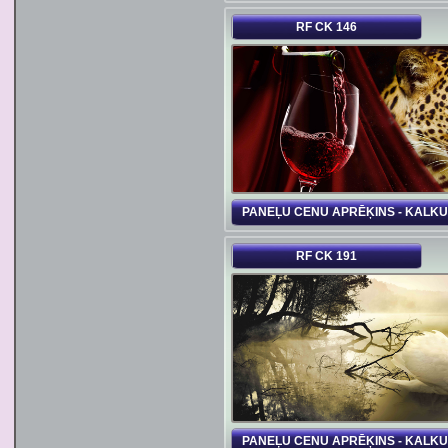
RF CK 146
PANEĻU CENU APRĒĶINS - KALK
RF CK 191
PANEĻU CENU APRĒĶINS - KALK