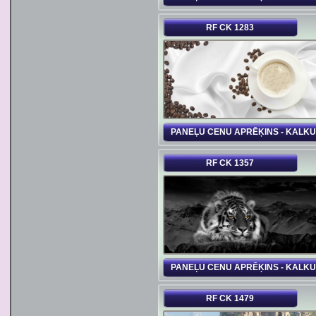
RF CK 1283
PANEĻU CENU APRĒĶINS - KALK
RF CK 1357
PANEĻU CENU APRĒĶINS - KALK
RF CK 1479