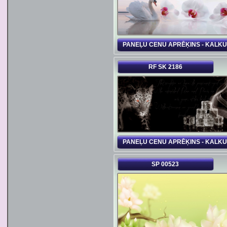
PANEĻU CENU APRĒĶINS - KALK
RF SK 2186
PANEĻU CENU APRĒĶINS - KALK
SP 00523