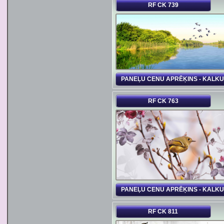
RF CK 739
PANEĻU CENU APRĒĶINS - KALK
RF CK 763
PANEĻU CENU APRĒĶINS - KALK
RF CK 811