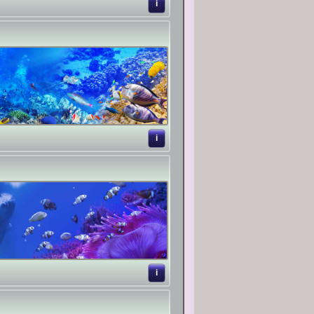
i
i
i