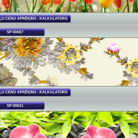
ĻU CENU APRĒĶINS - KALKULATORS
SP 00067
ĻU CENU APRĒĶINS - KALKULATORS
SP 00021