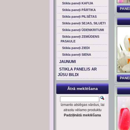
Stikla paneļi KAFIJA
PANE
Stikla paneļi PĀRTIKA
Stikla paneļi PILSĒTAS
Stikla paneļi SEJAS, SILUETI
Stikla paneļi ŪDENKRITUMI
Stikla paneļi ZEMŪDENS
PASAULE
Stikla paneļi ZIEDI
Stikla paneļi SIENA
JAUNUMI
STIKLA PANELIS AR
JŪSU BILDI
PANE
Ātrā meklēšana
Izmanto atslēgas vārdus, lai
atrastu vēlamo produktu
Padziļinātā meklēšana