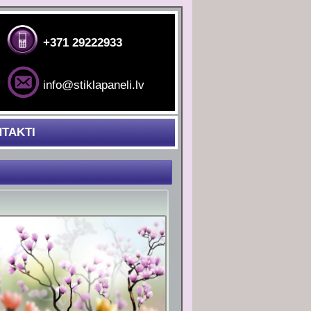
+371 29222933
info@stiklapaneli.lv
TAKTI