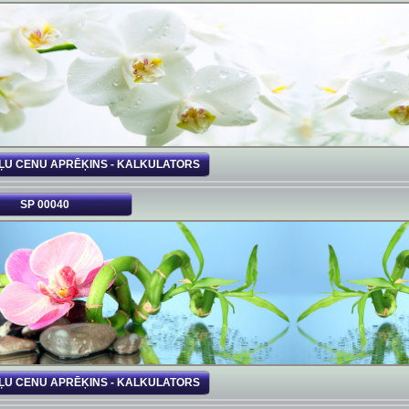
ĻU CENU APRĒĶINS - KALKULATORS
SP 00040
ĻU CENU APRĒĶINS - KALKULATORS