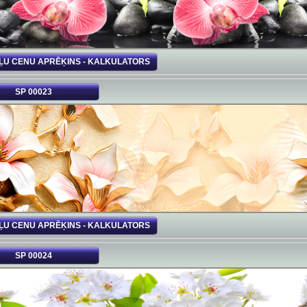
ĻU CENU APRĒĶINS - KALKULATORS
SP 00023
ĻU CENU APRĒĶINS - KALKULATORS
SP 00024