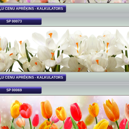
ĻU CENU APRĒĶINS - KALKULATORS
SP 00073
ĻU CENU APRĒĶINS - KALKULATORS
SP 00069