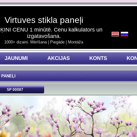
Virtuves stikla paneļi
INI CENU 1 minūtē. Cenu kalkulators un
izgatavošana.
1000+ dizaini. Mērīšana | Piegāde | Montāža
JAUNUMI
AKCIJAS
KONTS
KON
 PANEĻI
SP 00087