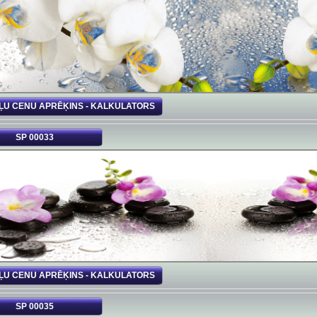
ĻU CENU APRĒĶINS - KALKULATORS
SP 00033
ĻU CENU APRĒĶINS - KALKULATORS
SP 00035