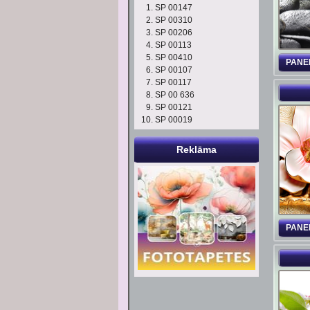
SP 00147
SP 00310
SP 00206
SP 00113
SP 00410
PANE
SP 00107
SP 00117
SP 00 636
SP 00121
SP 00019
Reklāma
PANE