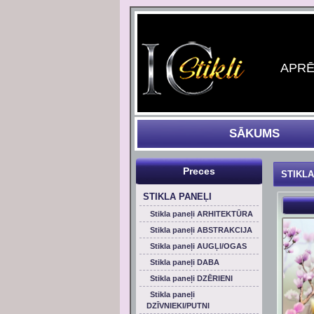
APRĒĶ
SĀKUMS
Preces
STIKLA
STIKLA PANEĻI
Stikla paneļi ARHITEKTŪRA
Stikla paneļi ABSTRAKCIJA
Stikla paneļi AUGĻI/OGAS
Stikla paneļi DABA
Stikla paneļi DZĒRIENI
Stikla paneļi
DZĪVNIEKI/PUTNI