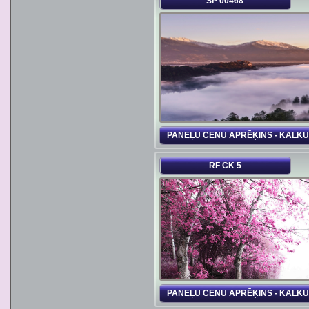
SP 00468
PANEĻU CENU APRĒĶINS - KALK
RF CK 5
PANEĻU CENU APRĒĶINS - KALK