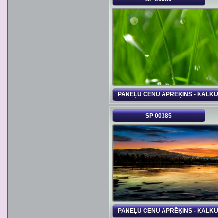
PANEĻU CENU APRĒĶINS - KALK
SP 00385
PANEĻU CENU APRĒĶINS - KALK