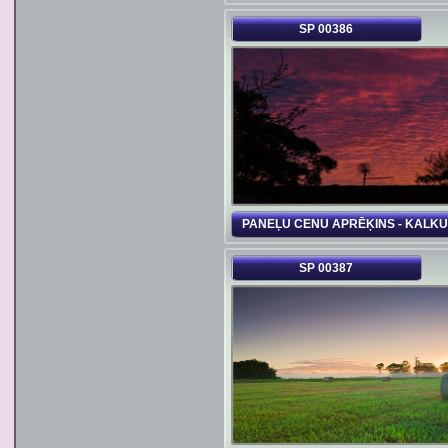
SP 00386
PANEĻU CENU APRĒĶINS - KALK
SP 00387