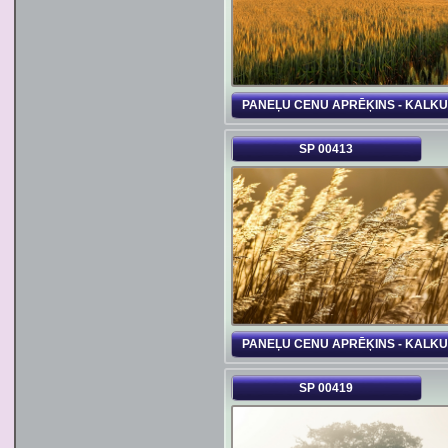
PANEĻU CENU APRĒĶINS - KALK
SP 00413
PANEĻU CENU APRĒĶINS - KALK
SP 00419