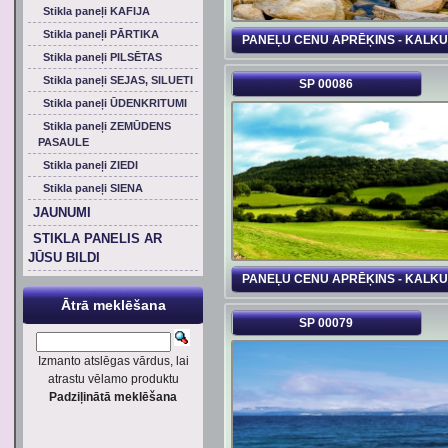
Stikla paneļi KAFIJA
Stikla paneļi PĀRTIKA
PANEĻU CENU APRĒĶINS - KALK
Stikla paneļi PILSĒTAS
Stikla paneļi SEJAS, SILUETI
SP 00086
Stikla paneļi ŪDENKRITUMI
Stikla paneļi ZEMŪDENS
PASAULE
Stikla paneļi ZIEDI
Stikla paneļi SIENA
JAUNUMI
STIKLA PANELIS AR
JŪSU BILDI
PANEĻU CENU APRĒĶINS - KALK
Ātrā meklēšana
SP 00079
Izmanto atslēgas vārdus, lai
atrastu vēlamo produktu
Padziļinātā meklēšana