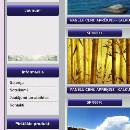
Jaunumi
PANEĻU CENU APRĒĶINS - KALK
SP 00077
Informācija
Galerija
PANEĻU CENU APRĒĶINS - KALK
Noteikumi
Jautājumi un atbildes
SP 00070
Kontakti
Pirktākie produkti