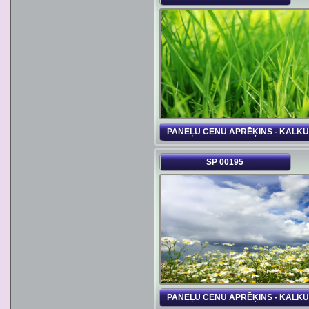
PANEĻU CENU APRĒĶINS - KALK
SP 00195
PANEĻU CENU APRĒĶINS - KALK