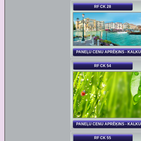
RF CK 28
PANEĻU CENU APRĒĶINS - KALK
RF CK 54
PANEĻU CENU APRĒĶINS - KALK
RF CK 55