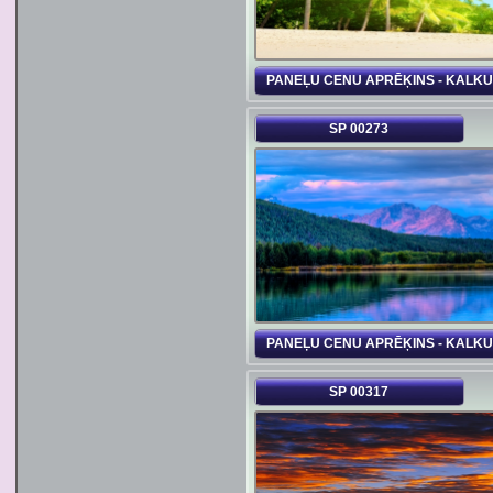
PANEĻU CENU APRĒĶINS - KALK
SP 00273
PANEĻU CENU APRĒĶINS - KALK
SP 00317