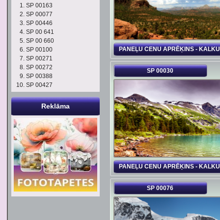
SP 00163
SP 00077
SP 00446
SP 00 641
SP 00 660
PANEĻU CENU APRĒĶINS - KALK
SP 00100
SP 00271
SP 00272
SP 00030
SP 00388
SP 00427
Reklāma
PANEĻU CENU APRĒĶINS - KALK
SP 00076