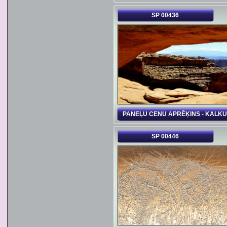
SP 00436
PANEĻU CENU APRĒĶINS - KALK
SP 00446