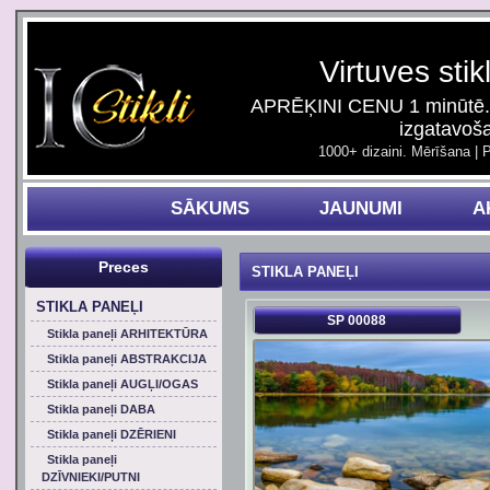
Virtuves stik
APRĒĶINI CENU 1 minūtē. 
izgatavoš
1000+ dizaini. Mērīšana | 
SĀKUMS
JAUNUMI
A
Preces
STIKLA PANEĻI
STIKLA PANEĻI
SP 00088
Stikla paneļi ARHITEKTŪRA
Stikla paneļi ABSTRAKCIJA
Stikla paneļi AUGĻI/OGAS
Stikla paneļi DABA
Stikla paneļi DZĒRIENI
Stikla paneļi
DZĪVNIEKI/PUTNI