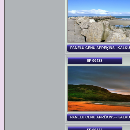
PANEĻU CENU APRĒĶINS - KALK
SP 00433
PANEĻU CENU APRĒĶINS - KALK