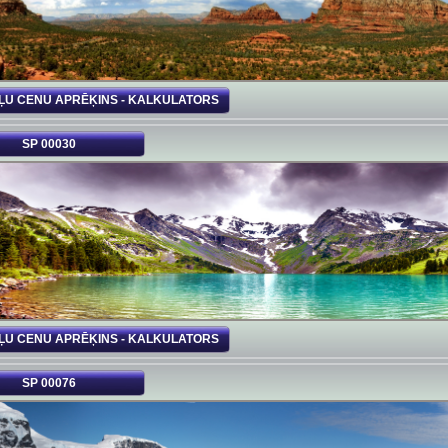
ĻU CENU APRĒĶINS - KALKULATORS
SP 00030
ĻU CENU APRĒĶINS - KALKULATORS
SP 00076