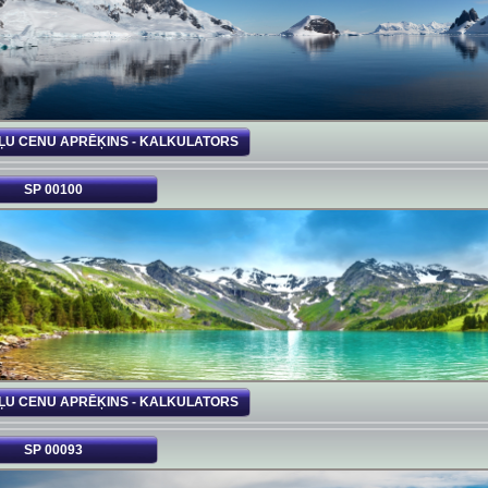
ĻU CENU APRĒĶINS - KALKULATORS
SP 00100
ĻU CENU APRĒĶINS - KALKULATORS
SP 00093