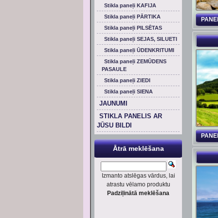
Stikla paneļi KAFIJA
Stikla paneļi PĀRTIKA
PANE
Stikla paneļi PILSĒTAS
Stikla paneļi SEJAS, SILUETI
Stikla paneļi ŪDENKRITUMI
Stikla paneļi ZEMŪDENS
PASAULE
Stikla paneļi ZIEDI
Stikla paneļi SIENA
JAUNUMI
STIKLA PANELIS AR
JŪSU BILDI
PANE
Ātrā meklēšana
Izmanto atslēgas vārdus, lai
atrastu vēlamo produktu
Padziļinātā meklēšana