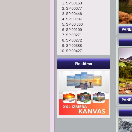
SP 00163
SP 00077
SP 00446
SP 00 641
SP 00 660
PANE
SP 00100
SP 00271
SP 00272
SP 00388
SP 00427
Reklāma
PANE