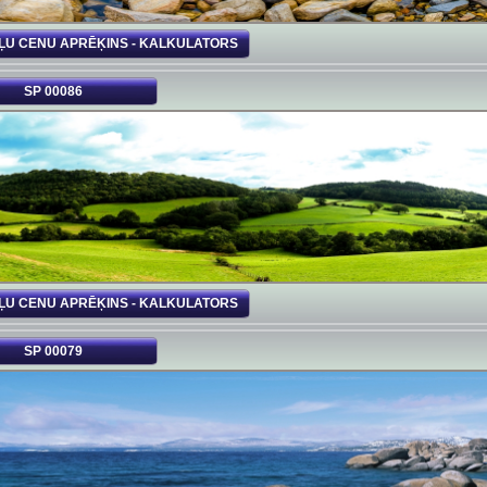
ĻU CENU APRĒĶINS - KALKULATORS
SP 00086
ĻU CENU APRĒĶINS - KALKULATORS
SP 00079