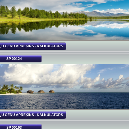
ĻU CENU APRĒĶINS - KALKULATORS
SP 00124
ĻU CENU APRĒĶINS - KALKULATORS
SP 00163