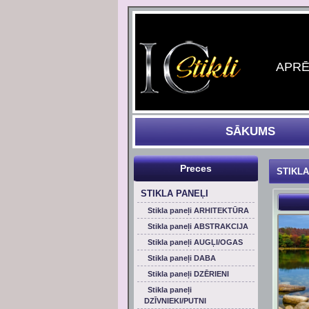
APRĒĶ
SĀKUMS
Preces
STIKLA
STIKLA PANEĻI
Stikla paneļi ARHITEKTŪRA
Stikla paneļi ABSTRAKCIJA
Stikla paneļi AUGĻI/OGAS
Stikla paneļi DABA
Stikla paneļi DZĒRIENI
Stikla paneļi
DZĪVNIEKI/PUTNI