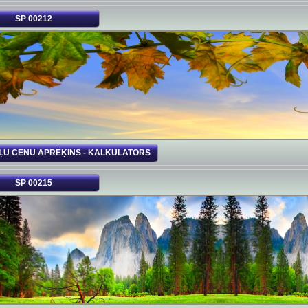
SP 00212
ĻU CENU APRĒĶINS - KALKULATORS
SP 00215