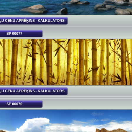
ĻU CENU APRĒĶINS - KALKULATORS
SP 00077
ĻU CENU APRĒĶINS - KALKULATORS
SP 00070