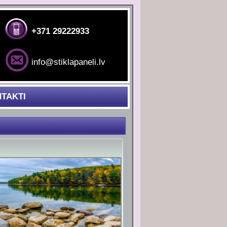
+371 29222933
info@stiklapaneli.lv
TAKTI