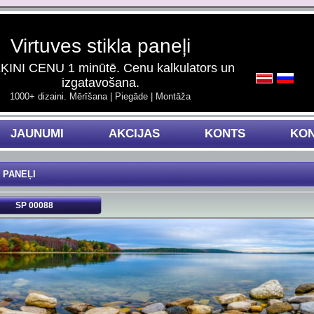
Virtuves stikla paneļi
INI CENU 1 minūtē. Cenu kalkulators un
izgatavošana.
1000+ dizaini. Mērīšana | Piegāde | Montāža
JAUNUMI
AKCIJAS
KONTS
KON
 PANEĻI
SP 00088