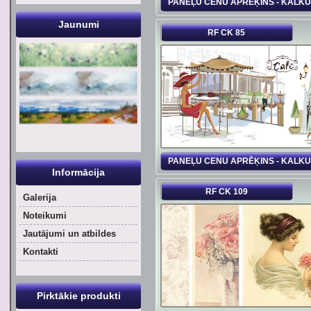
PANEĻU CENU APRĒĶINS - KALK
Jaunumi
RF CK 85
PANEĻU CENU APRĒĶINS - KALK
Informācija
RF CK 109
Galerija
Noteikumi
Jautājumi un atbildes
Kontakti
Pirktākie produkti