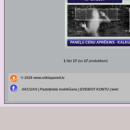
PANEĻU CENU APRĒĶINS - KALK
1
līdz
17
(no
17
produktiem)
© 2026
www.stiklapaneli.lv
AKCIJAS
|
Padziļinātā meklēšana
|
IZVEIDOT KONTU
|
Ieiet