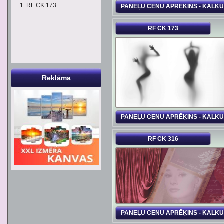
RF CK 173
PANEĻU CENU APRĒĶINS - KALK
RF CK 173
Reklāma
PANEĻU CENU APRĒĶINS - KALK
RF CK 316
PANEĻU CENU APRĒĶINS - KALK