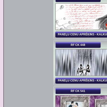
PANEĻU CENU APRĒĶINS - KALK
RF CK 448
PANEĻU CENU APRĒĶINS - KALK
RF CK 541