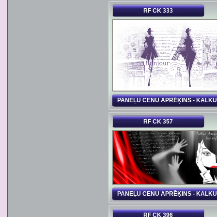
RF CK 333
PANEĻU CENU APRĒĶINS - KALK
RF CK 357
PANEĻU CENU APRĒĶINS - KALK
RF CK 396