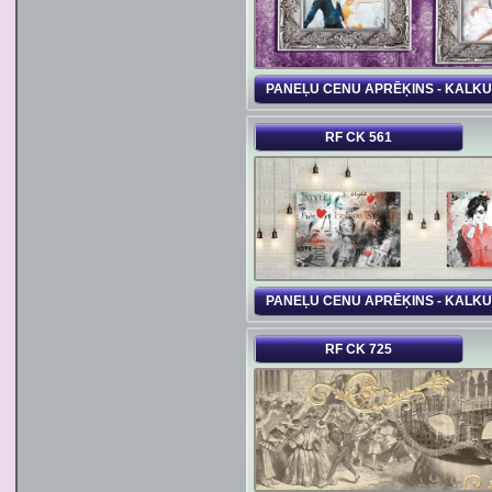
PANEĻU CENU APRĒĶINS - KALK
RF CK 561
PANEĻU CENU APRĒĶINS - KALK
RF CK 725