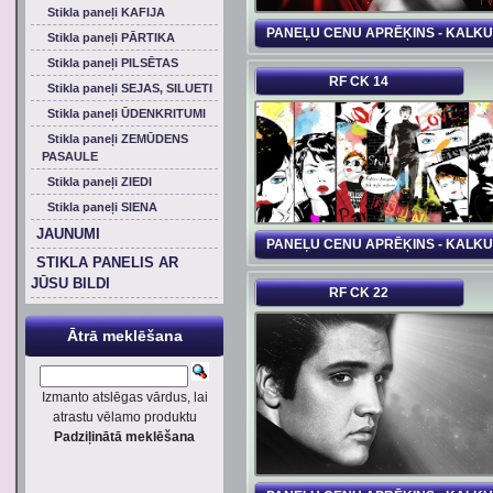
Stikla paneļi KAFIJA
PANEĻU CENU APRĒĶINS - KALK
Stikla paneļi PĀRTIKA
Stikla paneļi PILSĒTAS
RF CK 14
Stikla paneļi SEJAS, SILUETI
Stikla paneļi ŪDENKRITUMI
Stikla paneļi ZEMŪDENS
PASAULE
Stikla paneļi ZIEDI
Stikla paneļi SIENA
JAUNUMI
PANEĻU CENU APRĒĶINS - KALK
STIKLA PANELIS AR
JŪSU BILDI
RF CK 22
Ātrā meklēšana
Izmanto atslēgas vārdus, lai
atrastu vēlamo produktu
Padziļinātā meklēšana