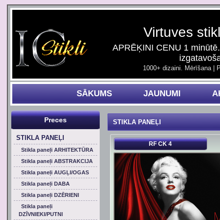
Virtuves stik
APRĒĶINI CENU 1 minūtē. 
izgatavoš
1000+ dizaini. Mērīšana | 
SĀKUMS
JAUNUMI
A
Preces
STIKLA PANEĻI
STIKLA PANEĻI
RF CK 4
Stikla paneļi ARHITEKTŪRA
Stikla paneļi ABSTRAKCIJA
Stikla paneļi AUGĻI/OGAS
Stikla paneļi DABA
Stikla paneļi DZĒRIENI
Stikla paneļi
DZĪVNIEKI/PUTNI