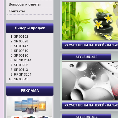
Вoпросы и ответы
Контакты
Лидеры продаж
SP 00152
SP 00028
РАСЧЕТ ЦЕНЫ ПАНЕЛЕЙ - КАЛЬ
SP 00147
SP 00310
SP 00130
STYLE 551418
RF SK 2614
SP 00206
SP 00113
RF SK 3154
SP 00345
РЕКЛАМА
РАСЧЕТ ЦЕНЫ ПАНЕЛЕЙ - КАЛЬ
STYLE 551434